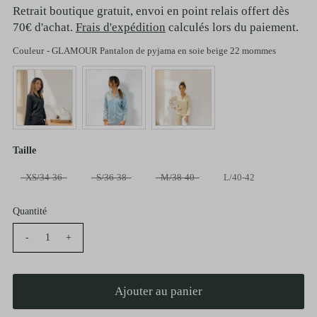
Retrait boutique gratuit, envoi en point relais offert dès
70€ d'achat.
Frais d'expédition
calculés lors du paiement.
Couleur
-
GLAMOUR Pantalon de pyjama en soie beige 22 mommes
Couleur
Taille
Taille
XS/34-36
S/36-38
M/38-40
L/40-42
Quantité
-
+