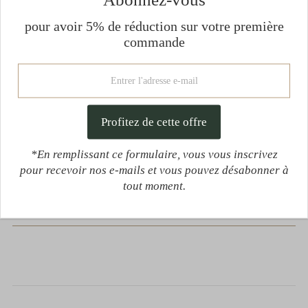
optimal.
pour avoir 5% de réduction sur votre première
Si vous avez des questions concernant les tailles ou
commande
besoin d'assistance supplémentaire, n'hésitez pas à
contacter notre service clientèle. Nous sommes là
pour vous aider à trouver la taille parfaite pour vous.
L'origine et nos savoir faire de la soie
*En remplissant ce formulaire, vous vous inscrivez
Les vertus de la soie
pour recevoir nos e-mails et vous pouvez désabonner à
tout moment.
Guide d'entretien