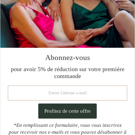
L'origine et nos savoir faire de la soie
Les vertus de la soie
Abonnez-vous
Guide d'entretien
pour avoir 5% de réduction sur votre première
commande
Abonnez-vous pour avoir 5% de
*En remplissant ce formulaire, vous vous inscrivez
réduction sur votre première commande
pour recevoir nos e-mails et vous pouvez désabonner à