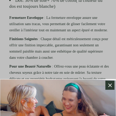
Dos: 30% de soie+ 70% de coton( la couleur du
dos est toujours blanche)
Fermeture Enveloppe
: La fermeture enveloppe assure une
utilisation sans tracas, vous permettant de glisser facilement votre
oreiller à l'intérieur tout en maintenant un aspect épuré et moderne.
Finitions Soignées
: Chaque détail est méticuleusement conçu pour
offrir une finition impeccable, garantissant non seulement un
sommeil paisible mais aussi une esthétique de qualité supérieure
dans votre chambre à coucher.
Pour une Beauté Naturelle
: Offrez-vous une peau éclatante et des
cheveux soyeux grâce à notre taie en soie de mûrier. Sa texture
délicate et ses propriétés hydratantes préservent la beauté de votre
peau et de vos cheveux pendant votre sommeil.
Transformez
vos nuits en une expérience luxueuse et réparatrice
avec notre taie d'oreiller en soie de mûrier Grade 6A. Découvrez le
sommeil ultime, pour une sensation de bien-être incomparable
chaque matin.